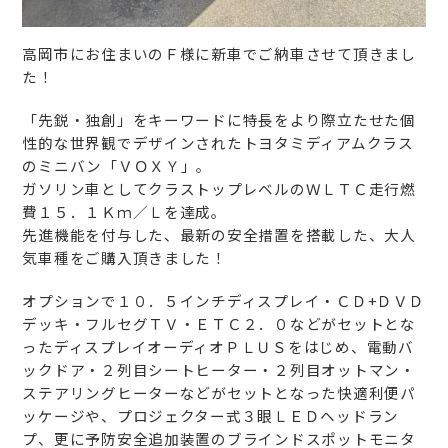
高岡市にお住まいのＦ様に新車でご納車させて頂きまし
た！
「先鋭・独創」をキーワードに特長をより際立たせた個
性的な世界観でデザインされたトヨタミディアムクラス
のミニバン「ＶＯＸＹ」。
ガソリン車としてクラストップレベルのＷＬＴＣ走行燃
費１５．１Ｋｍ／Ｌを達成。
先進機能を付与した、最新の安全措置を搭載した、大人
気車種をご購入頂きました！
オプションで１０．５インチディスプレイ・ＣＤ+ＤＶＤ
デッキ・フルセグＴＶ・ＥＴＣ２．０などがセットとな
ったディスプレイオーディオＰＬＵＳをはじめ、電動バ
ックドア・２列目シートヒーター・２列目オットマン・
ステアリングヒーターなどがセットとなった快適利便パ
ッケージや、プロジェクター式３眼ＬＥＤヘッドラン
プ、更に予防安全追加装置のブラインドスポットモニタ