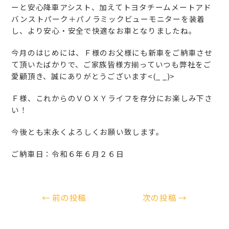
ーと安心降車アシスト、加えてトヨタチームメートアド
バンストパーク＋パノラミックビューモニターを装着
し、より安心・安全で快適なお車となりましたね。
今月のはじめには、Ｆ様のお父様にも新車をご納車させ
て頂いたばかりで、ご家族皆様方揃っていつも弊社をご
愛顧頂き、誠にありがとうございます<(_ _)>
Ｆ様、これからのＶＯＸＹライフを存分にお楽しみ下さ
い！
今後とも末永くよろしくお願い致します。
ご納車日：令和６年６月２６日
←
前の投稿
次の投稿
→