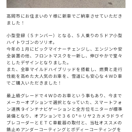
高岡市にお住まいのＹ様に新車でご納車させていただき
ました！
小型登録（５ナンバー）となる、５人乗りの５ドア小型
ハイトワゴンのソリオ。
今年の１月にビックマイナーチェンジし、エンジンや安
全装置の他、フロントマスクを一新し、伸びやかで堂々
としたデザインとなりました。
また、全車マイルドハイブリッドを搭載し、燃費と走行
性能を高めた大人気のお車を、雪道にも安心な４ＷＤ車
でご購入いただきました！
最上級グレードで４ＷＤのお車という事もあり、今まで
メーカーオプションで選択となっていた、スマートフォ
ン連携９インチナビゲーションと全方位モニターが標準
装備となり、オプションで３６０°＋リヤ２カメラドライ
ブレコーダーとＥＴＣ車載器の取付と、当社オススメの
錆止めアンダーコーティングとボディーコーティングを