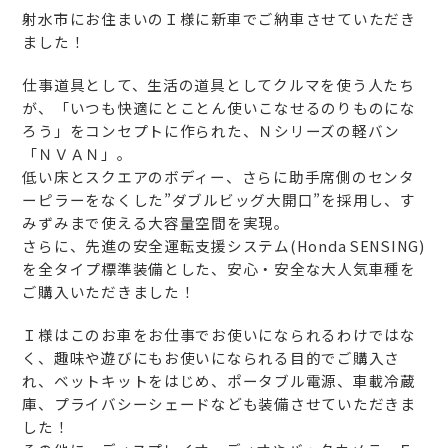
射水市にお住まいのＩ様に新車でご納車させていただき
ました！
仕事道具として、生活の道具としてクルマを使う人たち
が、「いつも快適にとことん使いこなせるのりものにな
ろう」をコンセプトに作られた、Ｎシリーズの軽バン
「ＮＶＡＮ」。
低い床とスクエアのボディー、さらに助手席側のセンタ
ーピラーをなくした”ダブルビッグ大開口”を採用し、す
みずみまで使える大容量空間を実現。
さらに、先進の安全運転支援システム(Honda SENSING)
を全タイプ標準装備とした、安心・安全な大人気車種を
ご購入いただきました！
Ｉ様はこのお車をお仕事でお使いになられるわけではな
く、趣味や遊びにもお使いになられる目的でご購入さ
れ、ベットキットをはじめ、ポータブル電源、車載冷蔵
庫、プライバシーシェードなども装備させていただきま
した！