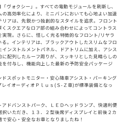
目「ヴォクシー」。すべての電動モジュールを刷新し、
ムの高効率化により、ミニバンにおいても心地よい加速
テリアは、先鋭かつ独創的なスタイルを追求。フロント
厚くスクエアなロア部の組み合わせによってコントラス
を実現。さらに、怪しく光る特徴的なフロント/リヤラ
いる。インテリアは、ブラックアウトしたスリムなフロ
たインストルメントパネル、ドアトリムに加え、アシス
的に配列したルーフ周りが、スッキリとした見晴らしの
能を付与し、機能向上した最新の予防安全パッケージ
ンドスポットモニター・安心降車アシスト・パーキング
レイオーディオＰｌｕｓ(Ｓ-Ｚ車)が標準装備となっ
！
トアドバンストパーク、ＬＥＤヘッドランプ、快適利便
選択いただき、１３．２型後席ディスプレイと前後２カ
適で安心・安全なお車となりましたね！