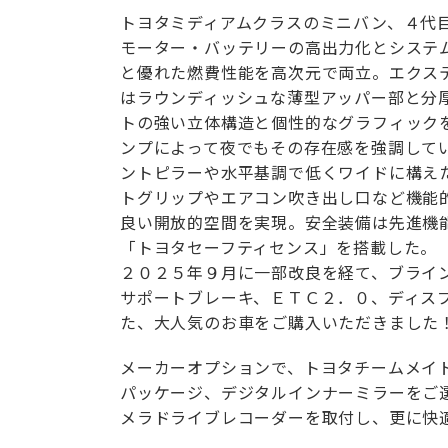
トヨタミディアムクラスのミニバン、４代
モーター・バッテリーの高出力化とシステ
と優れた燃費性能を高次元で両立。エクス
はラウンディッシュな薄型アッパー部と分
トの強い立体構造と個性的なグラフィック
ンプによって夜でもその存在感を強調して
ントピラーや水平基調で低くワイドに構え
トグリップやエアコン吹き出し口など機能
良い開放的空間を実現。安全装備は先進機
「トヨタセーフティセンス」を搭載した。
２０２５年９月に一部改良を経て、ブライ
サポートブレーキ、ＥＴＣ２．０、ディスプ
た、大人気のお車をご購入いただきました
メーカーオプションで、トヨタチームメイ
パッケージ、デジタルインナーミラーをご
メラドライブレコーダーを取付し、更に快