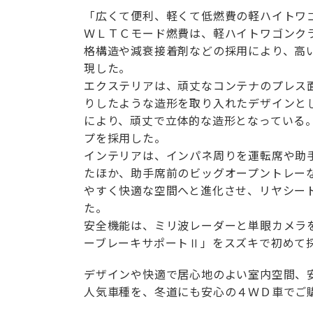
「広くて便利、軽くて低燃費の軽ハイトワ
ＷＬＴＣモード燃費は、軽ハイトワゴンク
格構造や減衰接着剤などの採用により、高
現した。
エクステリアは、頑丈なコンテナのプレス
りしたような造形を取り入れたデザインと
により、頑丈で立体的な造形となっている
プを採用した。
インテリアは、インパネ周りを運転席や助
たほか、助手席前のビッグオープントレー
やすく快適な空間へと進化させ、リヤシー
た。
安全機能は、ミリ波レーダーと単眼カメラ
ーブレーキサポートⅡ」をスズキで初めて
デザインや快適で居心地のよい室内空間、
人気車種を、冬道にも安心の４ＷＤ車でご