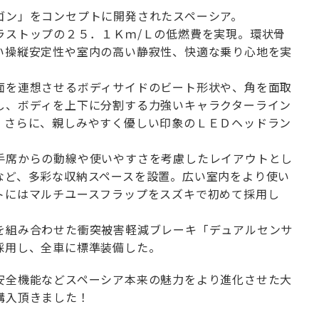
ゴン」をコンセプトに開発されたスペーシア。
ラストップの２５．１Ｋｍ/Ｌの低燃費を実現。環状骨
い操縦安定性や室内の高い静寂性、快適な乗り心地を実
面を連想させるボディサイドのビート形状や、角を面取
し、ボディを上下に分割する力強いキャラクターライン
。さらに、親しみやすく優しい印象のＬＥＤヘッドラン
手席からの動線や使いやすさを考慮したレイアウトとし
など、多彩な収納スペースを設置。広い室内をより使い
トにはマルチユースフラップをスズキで初めて採用し
を組み合わせた衝突被害軽減ブレーキ「デュアルセンサ
採用し、全車に標準装備した。
安全機能などスペーシア本来の魅力をより進化させた大
購入頂きました！