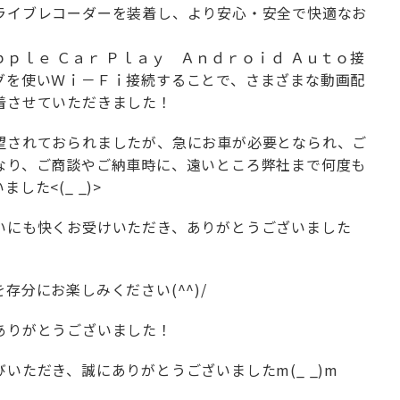
ライブレコーダーを装着し、より安心・安全で快適なお
ｐｌｅ Ｃａｒ Ｐｌａｙ Ａｎｄｒｏｉｄ Ａｕｔｏ接
グを使いＷｉ－Ｆｉ接続することで、さまざまな動画配
着させていただきました！
望されておられましたが、急にお車が必要となられ、ご
なり、ご商談やご納車時に、遠いところ弊社まで何度も
た<(_ _)>
いにも快くお受けいただき、ありがとうございました
分にお楽しみください(^^)/
ありがとうございました！
いただき、誠にありがとうございましたm(_ _)m