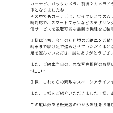
カーナビ、バックカメラ、前後２カメラド
車となりましたね！
その中でもカーナビは、ワイヤレスでのＡｐ
続対応で、スマートフォンなどのテザリン
信サービスを視聴可能な最新の機種をご装
Ｉ様は当初、今年の６月頃のご納車をご希
納車まで駆け足で進めさせていただく事と
足を運んでいただき、誠にありがとうございまし
また、ご納車当日の、急な写真撮影のお願
<(_ _)>
Ｉ様、これからの素敵なスペーシアライフを存
また、Ｉ様をご紹介いただきましたＴ様、
この度は数ある販売店の中から弊社をお選び