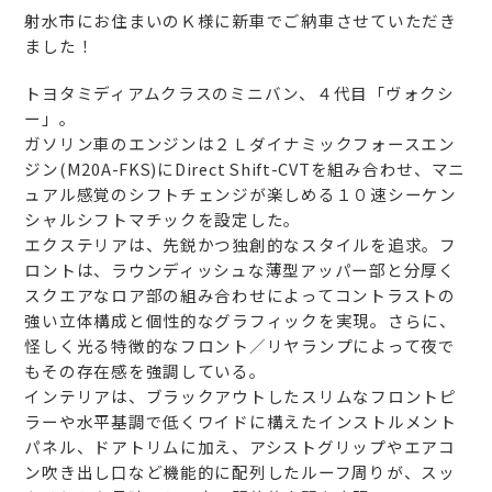
射水市にお住まいのＫ様に新車でご納車させていただき
ました！
トヨタミディアムクラスのミニバン、４代目「ヴォクシ
ー」。
ガソリン車のエンジンは２Ｌダイナミックフォースエン
ジン(M20A-FKS)にDirect Shift-CVTを組み合わせ、マニ
ュアル感覚のシフトチェンジが楽しめる１０速シーケン
シャルシフトマチックを設定した。
エクステリアは、先鋭かつ独創的なスタイルを追求。フ
ロントは、ラウンディッシュな薄型アッパー部と分厚く
スクエアなロア部の組み合わせによってコントラストの
強い立体構成と個性的なグラフィックを実現。さらに、
怪しく光る特徴的なフロント／リヤランプによって夜で
もその存在感を強調している。
インテリアは、ブラックアウトしたスリムなフロントピ
ラーや水平基調で低くワイドに構えたインストルメント
パネル、ドアトリムに加え、アシストグリップやエアコ
ン吹き出し口など機能的に配列したルーフ周りが、スッ