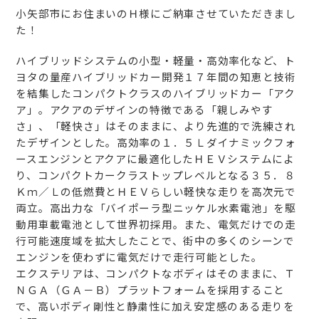
小矢部市にお住まいのＨ様にご納車させていただきまし
た！
ハイブリッドシステムの小型・軽量・高効率化など、ト
ヨタの量産ハイブリッドカー開発１７年間の知恵と技術
を結集したコンパクトクラスのハイブリッドカー「アク
ア」。アクアのデザインの特徴である「親しみやす
さ」、「軽快さ」はそのままに、より先進的で洗練され
たデザインとした。高効率の１．５Ｌダイナミックフォ
ースエンジンとアクアに最適化したＨＥＶシステムによ
り、コンパクトカークラストップレベルとなる３５．８
Ｋｍ／Ｌの低燃費とＨＥＶらしい軽快な走りを高次元で
両立。高出力な「バイポーラ型ニッケル水素電池」を駆
動用車載電池として世界初採用。また、電気だけでの走
行可能速度域を拡大したことで、街中の多くのシーンで
エンジンを使わずに電気だけで走行可能とした。
エクステリアは、コンパクトなボディはそのままに、Ｔ
ＮＧＡ（ＧＡ－Ｂ）プラットフォームを採用すること
で、高いボディ剛性と静粛性に加え安定感のある走りを