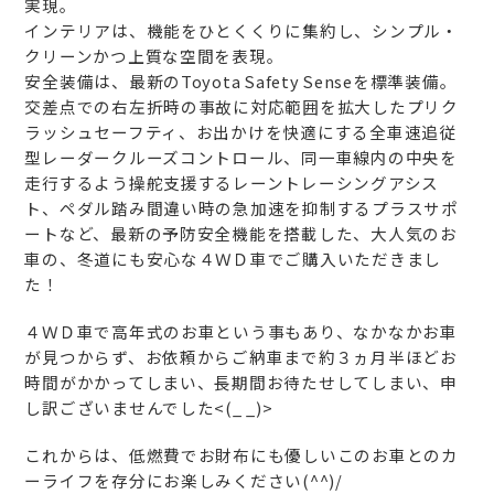
実現。
インテリアは、機能をひとくくりに集約し、シンプル・
クリーンかつ上質な空間を表現。
安全装備は、最新のToyota Safety Senseを標準装備。
交差点での右左折時の事故に対応範囲を拡大したプリク
ラッシュセーフティ、お出かけを快適にする全車速追従
型レーダークルーズコントロール、同一車線内の中央を
走行するよう操舵支援するレーントレーシングアシス
ト、ペダル踏み間違い時の急加速を抑制するプラスサポ
ートなど、最新の予防安全機能を搭載した、大人気のお
車の、冬道にも安心な４ＷＤ車でご購入いただきまし
た！
４ＷＤ車で高年式のお車という事もあり、なかなかお車
が見つからず、お依頼からご納車まで約３ヵ月半ほどお
時間がかかってしまい、長期間お待たせしてしまい、申
し訳ございませんでした<(_ _)>
これからは、低燃費でお財布にも優しいこのお車とのカ
ーライフを存分にお楽しみください(^^)/