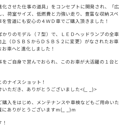
進化させた仕事の道具」をコンセプトに開発され、「広
し、荷室サイズ、低燃費と力強い走り、豊富な収納スペ
車を雪道にも安心の４ＷＤ車でご購入頂きました！
ばかりのモデル（７型）で、ＬＥＤヘッドランプの全車
向上（ＤＳＢＳからＤＳＢＳ２に変更）がなされたお車
なお車へと進化しました！
事をご自身で営んでおられ、このお車が大活躍の１台と
とのナイスショット！
ただき、ありがとうございました<(_ _)>
ご購入をはじめ、メンテナンスや車検などもご用命いた
ありがとうございますm(_ _)m
す！