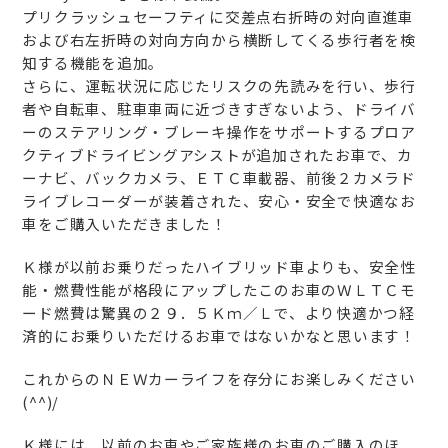
プリクラッシュセーフティに交差点右折時の対向直進車
および右左折時の対向方向から横断してくる歩行者を検
知する機能を追加。
さらに、運転状況に応じたリスクの先読みを行い、歩行
者や自転車、駐車車両に近づきすぎないよう、ドライバ
ーのステアリング・ブレーキ操作をサポートするプロア
クティブドライビングアシストが追加されたお車で、カ
ーナビ、バックカメラ、ＥＴＣ車載器、前後２カメラド
ライブレコーダーが装着された、安心・安全で快適なお
車をご購入いただきました！
Ｋ様が以前お乗りだったハイブリッド車よりも、安全性
能・燃費性能が格段にアップしたこのお車のＷＬＴＣモ
ード燃費は驚異の２９．５Ｋｍ／Ｌで、より快適かつ経
済的にお乗りいただけるお車ではないかなと思います！
これからのＮＥＷカーライフを存分にお楽しみください
(^^)/
Ｋ様には、以前のお車やご家族様のお車のご購入のほ