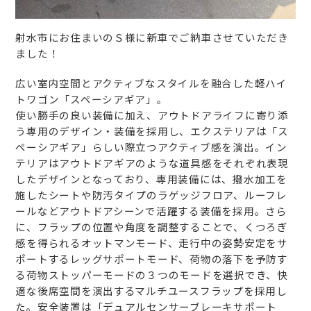
射水市にお住まいのＳ様に新車でご納車させていただき
ました！
広い室内空間とアクティブなスタイルを融合した軽ハイ
トワゴン「スペーシアギア」。
使い勝手の良い装備に加え、アウトドアライフに寄り添
う専用のデザイン・装備を採用し、エクステリアは「ス
ペーシアギア」らしい際立つアクティブ感を演出。イン
テリアはアウトドアギアのような道具感をそれぞれ表現
したデザインとなっており、専用装備には、撥水加工を
施したシートや防汚タイプのラゲッジフロア、ルーフレ
ールなどアウトドアシーンで活躍する装備を採用。さら
に、フラップの位置や角度を調整することで、くつろぎ
感を得られるオットマンモード、走行中の姿勢安定をサ
ポートするレッグサポートモード、荷物の落下を予防す
る荷物ストッパーモードの３つのモードを選択でき、快
適な後席空間を演出するマルチユースフラップを採用し
た。安全装置は「デュアルセンサーブレーキサポート