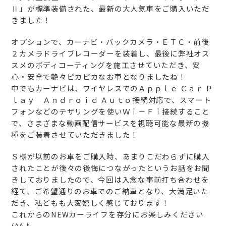
Ⅱ」が標準装備された、最新の大人気車をご購入いただ
きました！
オプションで、カーナビ・バックカメラ・ＥＴＣ・前後
２カメラドライブレコーダーを装着し、最後に弊社オス
スメのボディコーティングを施工させていただき、安
心・安全で艶々ピカピカなお車となりましたね！
中でもカーナビは、ワイヤレスでのＡｐｐｌｅ Ｃａｒ Ｐ
ｌａｙ Ａｎｄｒｏｉｄ Ａｕｔｏ接続対応で、スマート
フォンなどのテザリングを使いＷｉ－Ｆｉ接続すること
で、さまざまな動画配信サービスを視聴可能な最新の機
種をご装着させていただきました！
Ｓ様が以前のお車をご購入時、あまりこだわらずに購入
されたことが後々の後悔につながったというお話をお聞
きしておりましたので、今回は入念な事前打ち合わせを
経て、ご希望通りのお車でのご納車となり、大満足いた
だき、私どもも大変嬉しく感じております！
これからのNEWカーライフを存分にお楽しみください
(^^♪