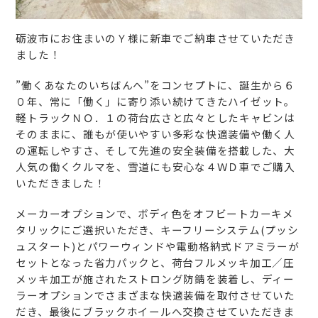
砺波市にお住まいのＹ様に新車でご納車させていただき
ました！
”働くあなたのいちばんへ”をコンセプトに、誕生から６
０年、常に「働く」に寄り添い続けてきたハイゼット。
軽トラックＮＯ．１の荷台広さと広々としたキャビンは
そのままに、誰もが使いやすい多彩な快適装備や働く人
の運転しやすさ、そして先進の安全装備を搭載した、大
人気の働くクルマを、雪道にも安心な４ＷＤ車でご購入
いただきました！
メーカーオプションで、ボディ色をオフビートカーキメ
タリックにご選択いただき、キーフリーシステム(プッシ
ュスタート)とパワーウィンドや電動格納式ドアミラーが
セットとなった省力パックと、荷台フルメッキ加工／圧
メッキ加工が施されたストロング防錆を装着し、ディー
ラーオプションでさまざまな快適装備を取付させていた
だき、最後にブラックホイールへ交換させていただきま