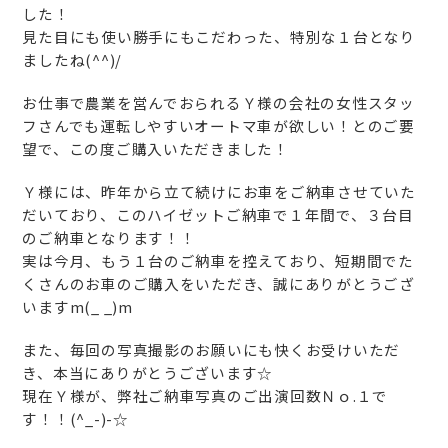
した！
見た目にも使い勝手にもこだわった、特別な１台となり
ましたね(^^)/
お仕事で農業を営んでおられるＹ様の会社の女性スタッ
フさんでも運転しやすいオートマ車が欲しい！とのご要
望で、この度ご購入いただきました！
Ｙ様には、昨年から立て続けにお車をご納車させていた
だいており、このハイゼットご納車で１年間で、３台目
のご納車となります！！
実は今月、もう１台のご納車を控えており、短期間でた
くさんのお車のご購入をいただき、誠にありがとうござ
いますm(_ _)m
また、毎回の写真撮影のお願いにも快くお受けいただ
き、本当にありがとうございます☆
現在Ｙ様が、弊社ご納車写真のご出演回数Ｎｏ.１で
す！！(^_-)-☆