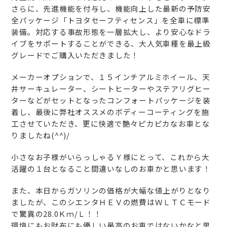
さらに、先進機能を付与し、機能向上した最新の予防安
全パッケージ「トヨタセーフティセンス」を全車に標準
装備。対応する事故形態を一層拡大し、より安心なドラ
イブをサポートすることができる、大人気車種を最上級
グレードでご購入いただきました！
メーカーオプションで、１５インチアルミホイール、天
井サーキュレーター、シートヒーターやステアリグヒー
ターなどがセットとなったコンフォートパッケージを装
着し、最後に弊社オススメのボディーコーティングを施
工させていただき、更に快適で艶々ピカピカなお車とな
りましたね(^^)/
小さなお子様がいらっしゃるＹ様にとって、これから大
活躍の１台となること間違いなしのお車かと思います！
また、本日からガソリンの価格が大幅な値上がりとなり
ましたが、このシエンタＨＥＶの燃費はＷＬＴＣモード
で驚異の28.0Ｋｍ/Ｌ！！
環境にもお財布にも優しい最高のお車ではないかなと思