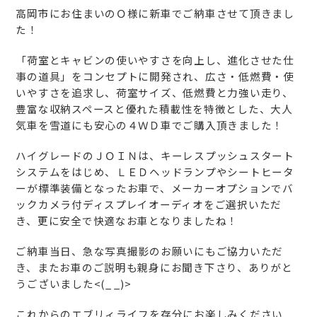
高岡市にお住まいのＯ様に新車でご納車させて頂きまし
た！
「荷室とキャビンの使いやすさを向上し、進化させた仕
事の道具」をコンセプトに開発され、広さ・低燃費・使
いやすさを追求し、荷室サイズ、低燃費と力強い走り、
豊富な収納スペースと優れた積載性を特徴とした、大人
気車を雪道にも安心の４ＷＤ車でご購入頂きました！
ハイグレードのＪＯＩＮは、キーレスプッシュスタート
システムをはじめ、ＬＥＤヘッドランプやシートヒータ
ーが標準装備となったお車で、メーカーオプションでバ
ックカメラ付ディスプレイオーディオをご選択いただ
き、更に安全で快適なお車となりましたね！
ご納車当日、急な写真撮影のお願いにもご協力いただ
き、またお車のご説明も親身にお聞き下さり、ありがと
うございました<(_ _)>
これからのエブリィライフを存分にお楽しみください